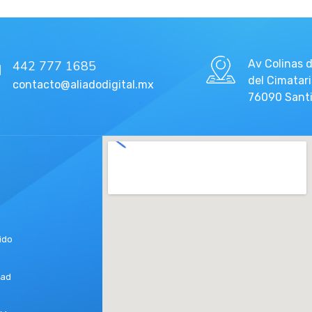
Av Colinas d
442 777 1685
del Cimatari
contacto@aliadodigital.mx
76090 Santi
ido
dad