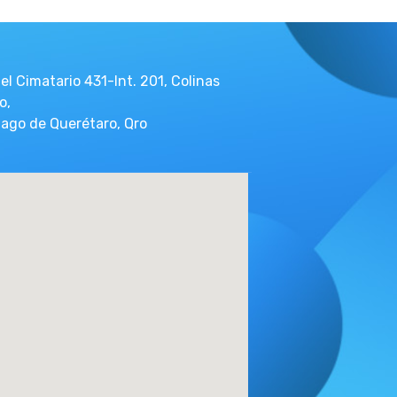
el Cimatario 431-Int. 201, Colinas
o,
ago de Querétaro, Qro