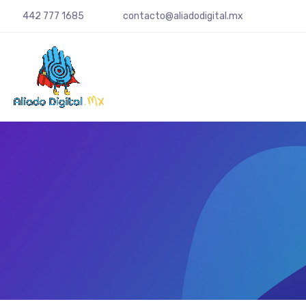
442 777 1685
contacto@aliadodigital.mx