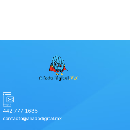
PREV
NEXT
442 777 1685
contacto@aliadodigital.mx